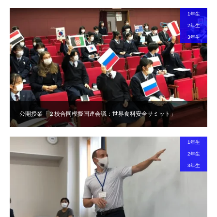
1年生
2年生
3年生
公開授業「２校合同模擬国連会議：世界食料安全サミット」
1年生
2年生
3年生