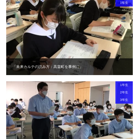
1年生
「未来カルテの読み方：高畠町を事例に」
1年生
2年生
3年生