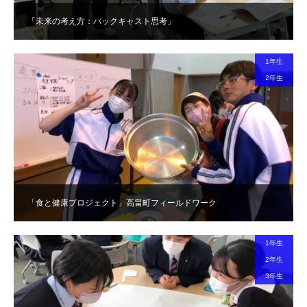
「未来の考え方：バックキャスト思考」
1年生
2年生
「食と健康プロジェクト」高畠町フィールドワーク
1年生
2年生
3年生