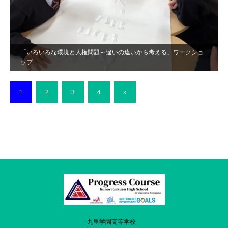
「いろいろな環境と人権問題～違いの違いから考える」ワークショ
ップ
1
2
3
4
»
九里学園高等学校