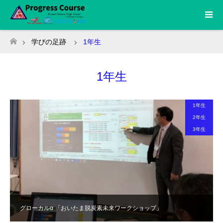
学びの足跡
1年生
ホーム
1年生
1年生
2年生
3年生
グローカルα 「おいたま脱炭素未来ワークショップ」