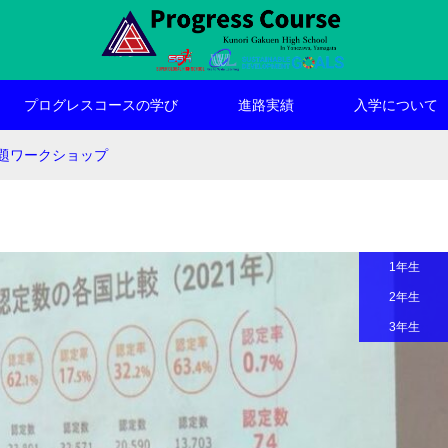
プログレスコースの学び
進路実績
入学について
題ワークショップ
1年生
2年生
3年生