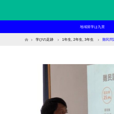
地域留学は九里
ホーム
学びの足跡
1年生
,
2年生
,
3年生
難民問