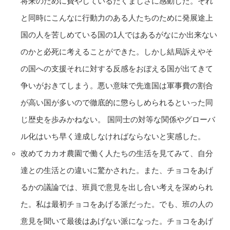
将来のために費やしているたくましさに感動した。それ
と同時にこんなに行動力のある人たちのために発展途上
国の人を苦しめている国の1人ではあるがなにか出来ない
のかと必死に考えることができた。しかし結局訴えやそ
の国への支援それに対する反感をおぼえる国が出てきて
争いがおきてしまう。悪い意味で先進国は軍事費の割合
が高い国が多いので徹底的に懲らしめられるといった同
じ歴史を歩みかねない。 国同士の対等な関係やグローバ
ル化はいち早く達成しなければならないと実感した。
改めてカカオ農園で働く人たちの生活を見てみて、自分
達との生活との違いに驚かされた。また、チョコをあげ
るかの議論では、班員で意見を出し合い考えを深められ
た。私は最初チョコをあげる派だった。でも、班の人の
意見を聞いて最後はあげない派になった。チョコをあげ